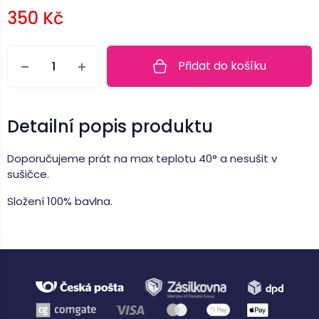
Heslo
350 Kč
Měrná
cena:
Přidat do košíku
Přihlásit se
Nová registrace
Zapomenuté heslo
Detailní popis produktu
Doporučujeme prát na max teplotu 40° a nesušit v
sušičce.
Složení 100% bavlna.
Zápatí